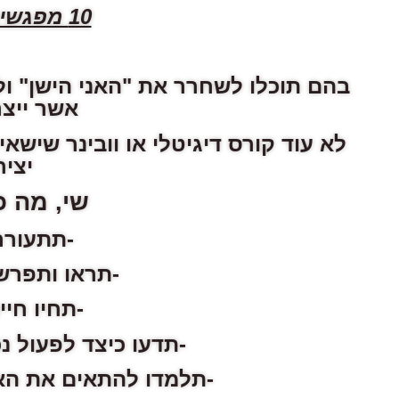
10 מפגשים למשך שלושה עד שישה חודשים
בהם תוכלו לשחרר את "האני הישן" ו
אשר ייצר
לא עוד קורס דיגיטלי או וובינר שיש
יצי
שי, מה כ
-תתעורר
-תראו ותפרש
-תחיו חיי
-תדעו כיצד לפעול נ
-תלמדו להתאים את האנ