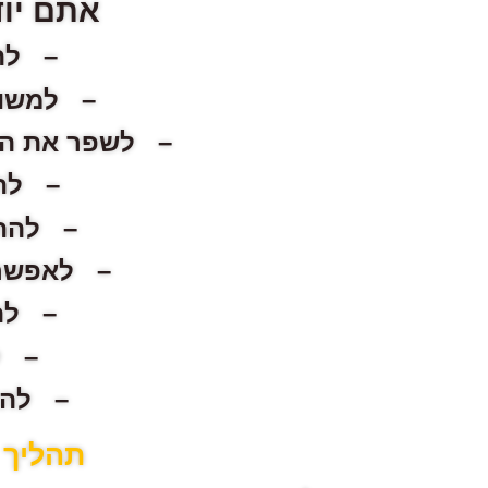
אתם יוד
–
לה
–
למשוך
–
לשפר את המ
–
לה
–
להת
–
לאפשר 
–
לה
–
ל
–
להא
תהליך 