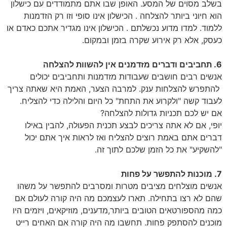
בשלב מסוים של המסע. האופן שבו אתם מתמודדים עם כישלון
הוא חיוני ביותר להצלחה . הכישלון אינו סופי וזו רק הזדמנות
ללמוד. למדו מדוע נכשלתם . הכישלון אינו מגדיר אתכם כאדם או
כעסק, אלא רק אירוע שקרה בזמן ובמקום.
6. תחביבים ודברים מזדמנים אין להשוות להצלחה
אנשים רבים חושבים שעבודות מזדמנות ותחביבים יכולים
להתפרש להצלחות ענק. למרבה הצער, האמת היא שאתה צריך
לעבוד קשה "ולקרוע את התחת" כל היום והלילה כדי להצליח.
אם יש לכם תכניות גדולות להצלחה?
יופי, אם לא אתה צריכים לבצע תכנית הפעולה, להבין באילו
דברים אתם באמת רוצים להצליח ואז לראות איך אתם יכול
"להשקיע" את כל הזמן שלכם לתוך זה.
7. מוכנות להתפשר על פחות
אנשים מוצלחים מציבים מטרות ומסרבים להתפשר על משהו
שהם לא רצו בתחילה. תארו לעצמכם מה היה קורה לעולם אם
כמה מהספורטאים הטובים ביותר,מדענים, מוזיקאים, ויזמים היו
מוכנים להסתפק פחות. תחשבו מה היה קורה אם האחים רייט