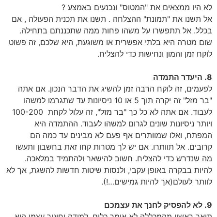
לא היו ממצאים את "המטוס" ונכנעים באמצע ?
אל תשנו את "תמונת" ההצלחה . תשנו את תכנית הפעולה , אם
בכלל. אל תתפשרו על משהו פחות ממה שתכננתם בתחילה.
שום מטרה היא בלתי אפשרית או משוגעת, היא שלכם, זה פשוט
לוקח זמן והמון ונחישות כדי להצליח.
8. היעדר התמדה
לפעמים, זה לוקח הרבה זמן להשיג את הדבר הנכון. אם אתה
"בר מזל" זה יקרה תוך 5 או 10 ניסיונות עד שתגרמו למשהו
לעבוד. אם אתה לא כל כך "בר מזל", זה עלול לקחת 100-200
ויותר ניסיונות שונים לגרום למשהו לעבוד. ההתמדה היא
המפתח, ואלו שמוותרים אף פעם לא מבינים עד כמה הם
קרובים. אל תוותרו. אם יש לך מטרות קחו זאת בחשבון ותעשו
מה שנדרש כדי להצליח. חשוב להישאר ולהתמיד במלאכה.
להיות בבקרה באופן עקבי, ולנסות שיטות חדשות להשגת, אך לא
לוותר לעולם(אך להיות גמישים…!).
9. לא להפסיק לחנך את עצמכם
תואר ראשון מהמכללה לא אומר כלום. למידה וחינוך עצמי הוא