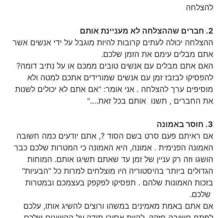
להצלחה
2. חברים שההצלחה לא מעניינת אותם
ההצלחה יכולה לעתים קרובות להיות מוגבל על ידי אנשים אשר
אתם מבלים עימם את הזמן שלכם.
האם אתם מבלים עם אנשים טובים ממכם או על נתיב דומה?
להפסיקו לבזבז זמן עם אנשים שמורידים אתכם למטה ולא
מוסיפים ערך להצלחה . אני אומר: "אם אתם לא יכולים לשנות
את החברים , תשנו אותם בכל זאת…."
3. חוסר באמונה
אם ראיתם פעם סרט בשם הסוד ?, אתם יודעים כמה חשובה
האמונה הפנימית . אמונה, היא האמונה כי המטרות שלכם כבר
הושגו וזה רק עניין של זמן עד שאתם תשיגו אותם. המוחות
הגדולים ביותר בהיסטוריה היו מוצלחים למרות כל "הבעיות"
בזכות האמונות שלהם . תפסיקו לפקפק בעצמכם ובמטרות
שלכם.
אם אתם באמת מאמינים במשהו ורוצים להשיג אותו, עלכם
לפתח חשיבה חזקה. להיות אסירי תודה על ההישגים שלכם