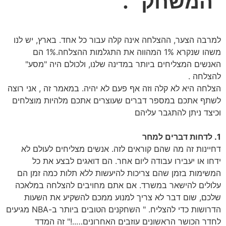
"המשחק" .
למרבה הצער, ההצלחה אינה קלה עבור כל אחד. בארץ, יש לנו
משהו שנקרא 1% המהווה את התגלמות ההצלחה.1% הם
האנשים המצליחים ביותר במדינה שלנו, ולכולם היה "מסע"
להצלחה .
הצלחה היא לא קלה וזה אף פעם לא יהיה. במאמר זה , אני רוצה
לשתף אתכם במספר דברים שעוצרים אתכם מלהיות מוצלחים
וכיצד ניתן להתגבר עליהם
1. לדחות דברים למחר
דחיינות זה מה שהם קוראים לזה. אנשים מצליחים לעולם לא
ידחו או יעבירו עבודה ליום אחר. הם דואגים לבצע את כל
המשימות בזמן שהם צריכות להיעשות ללא תלות כמה זמן הם
עלולים להישאר במשרד. אם אתם מחויבים להצלחה במלאכה
שלכם, שום דבר לא צריך למנוע ממכם להשקיע את השעות
הדרושות כדי להצליח. " השחקנים הטובים ביותר ב-NBA מגיעים
לחדר הכושר הראשונים עוזבים האחרונים…..!" זה המדד